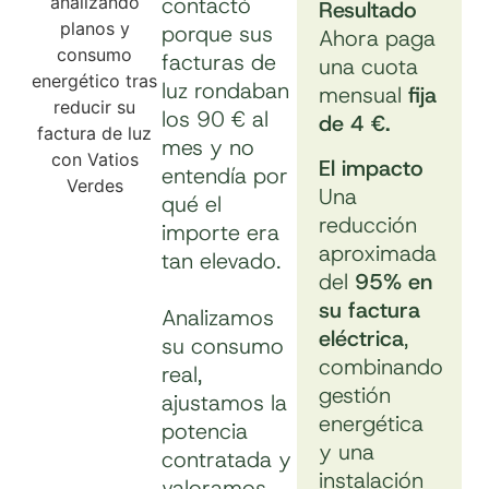
contactó
Resultado
porque sus
Ahora paga
facturas de
una cuota
luz rondaban
mensual
fija
los 90 € al
de 4 €.
mes y no
El impacto
entendía por
Una
qué el
reducción
importe era
aproximada
tan elevado.
del
95% en
su factura
Analizamos
eléctrica
,
su consumo
combinando
real,
gestión
ajustamos la
energética
potencia
y una
contratada y
instalación
valoramos