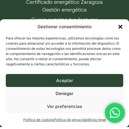
Certificado energético Zaragoza
Gestión energética
Curso: exprime tus facturas
Gestionar consentimiento
Para ofrecer las mejores experiencias, utilizamos tecnologías como las
cookies para almacenar y/o acceder a la información del dispositivo. El
consentimiento de estas tecnologías nos permitirá procesar datos como
el comportamiento de navegación o las identificaciones únicas en este
sitio. No consentir o retirar el consentimiento, puede afectar
negativamente a ciertas características y funciones.
Aceptar
Denegar
Ver preferencias
2026 ©
Aviso legal
Política de privacidad
Vatios
Política de cookies
Política de cookies
Política de privacidad
Aviso legal
Verdes
Declaración de accesibilidad