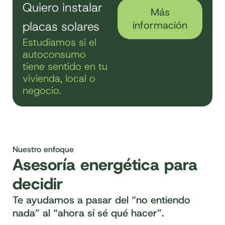
Quiero instalar
Más
placas solares
información
Estudiamos si el
autoconsumo
tiene sentido en tu
vivienda, local o
negocio.
Nuestro enfoque
Asesoría energética para
decidir
Te ayudamos a pasar del “no entiendo
nada” al “ahora sí sé qué hacer”.