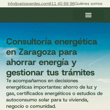
info@vatiosverdes.com
611 40 68 96
Quiénes somos
Certificado energético
Gestión energética
Curso: exprime tus facturas
Consultoría energética
en Zaragoza para
ahorrar energía y
gestionar tus trámites
Te acompañamos en decisiones
energéticas importantes: ahorro de luz y
gas, certificados energéticos o estudios de
autoconsumo solar para tu vivienda,
negocio o comunidad.