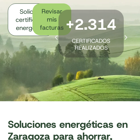
Revisar
Solicitar
+2.314
mis
certificado
facturas
energético
CERTIFICADOS
REALIZADOS
Soluciones energéticas en
Zaragoza para ahorrar,