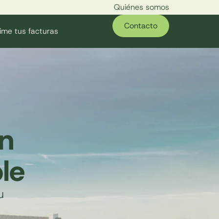
Quiénes somos
Contacto
ime tus facturas
ón
le
u