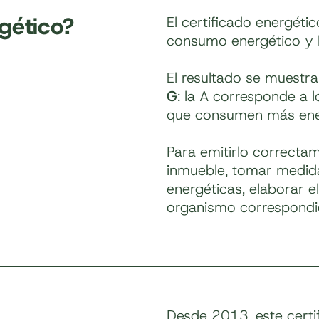
rgético?
El certificado energéti
consumo energético y 
El resultado se muestr
G
: la A corresponde a l
que consumen más ene
Para emitirlo correctam
inmueble, tomar medidas
energéticas, elaborar el
organismo correspondi
Desde 2013, este certif