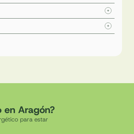
o en Aragón?
rgético para estar