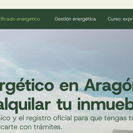
ificado energético
Gestión energética
Curso: expr
ergético en Arag
lquilar tu inmueb
ico y el registro oficial para que tengas t
icarte con trámites.