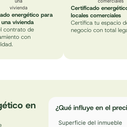
Certificado energétic
cado energético para
locales comerciales
r una vivienda
Certifica tu espacio d
l contrato de
negocio con total lega
amiento con
lidad.
gético en
¿Qué influye en el prec
Superficie del inmueble
e