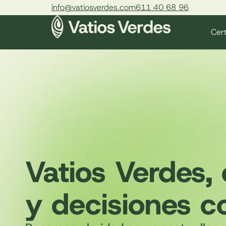
info@vatiosverdes.com
611 40 68 96
Cert
Vatios Verdes, 
y decisiones co