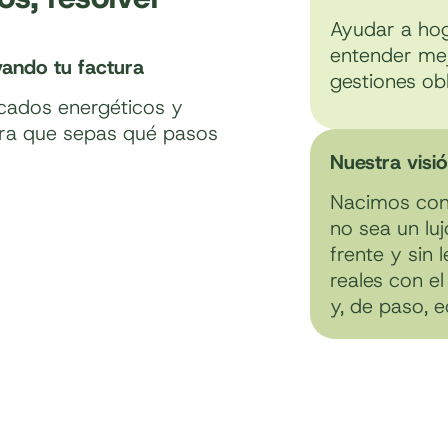
Ayudar a ho
entender mejo
vando tu factura
gestiones obl
icados energéticos y
ra que sepas qué pasos
Nuestra visi
Nacimos con 
no sea un lu
frente y sin
reales con e
y, de paso, 