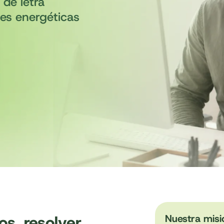
 de letra
nes energéticas
s, resolver
Nuestra misi