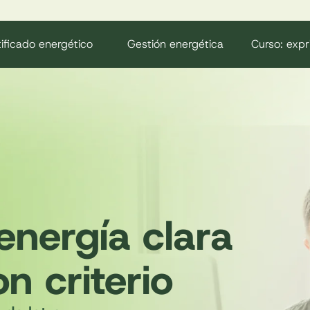
ificado energético
Gestión energética
Curso: expr
energía clara
n criterio