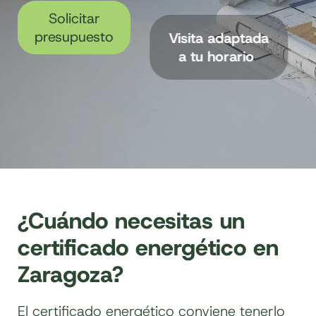
Solicitar
presupuesto
Entrega en
Visita adaptada
48/72h
a tu horario
tras la visita
¿Cuándo necesitas un
certificado energético en
Zaragoza?
El certificado energético conviene tenerlo